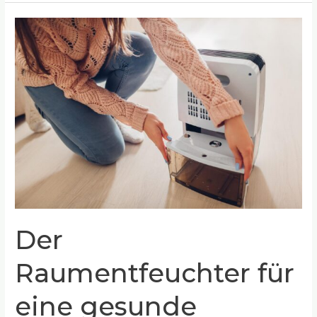
Der
Raumentfeuchter
für
eine
gesunde
Atemluft
Der
Raumentfeuchter für
eine gesunde