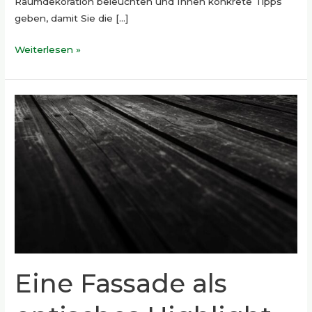
Raumdekoration beleuchten und Ihnen konkrete Tipps
geben, damit Sie die […]
Weiterlesen »
Eine
Fassade
als
optisches
Highlight
Eine Fassade als