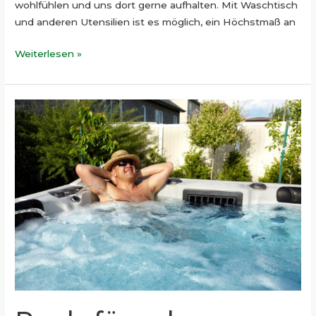
wohlfühlen und uns dort gerne aufhalten. Mit Waschtisch
und anderen Utensilien ist es möglich, ein Höchstmaß an
Weiterlesen »
Pools
für
zuhause
–
Wir
erklären
den
anhaltenden
Trend!