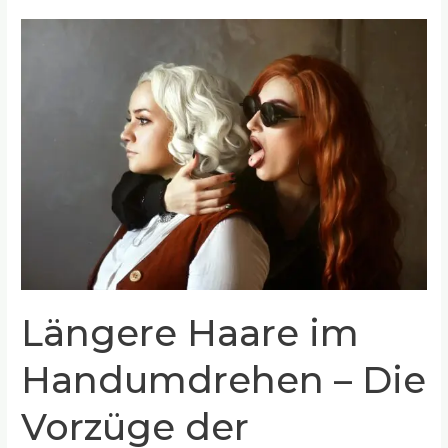
Längere
Haare
im
Handumdrehen
–
Die
Vorzüge
der
innovativen
Haarverlängerungstechnologie
Längere Haare im
Handumdrehen – Die
Vorzüge der