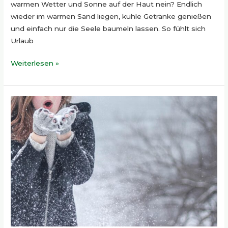
warmen Wetter und Sonne auf der Haut nein? Endlich
wieder im warmen Sand liegen, kühle Getränke genießen
und einfach nur die Seele baumeln lassen. So fühlt sich
Urlaub
Weiterlesen »
Wohltuende
Hautpflege
in
der
kalten
Jahreszeit