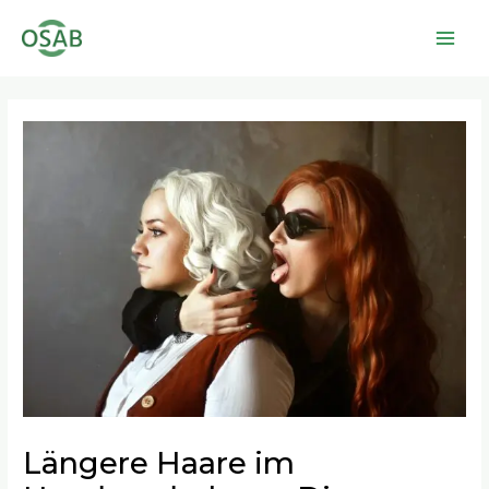
Zum
Main
Inhalt
Men
springen
Beitragsnavigation
Längere Haare im