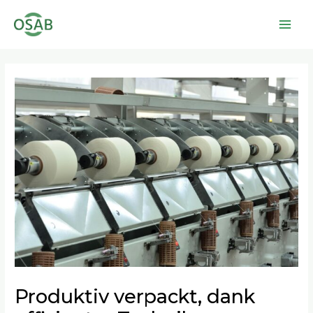
Zum
Main
Inhalt
Men
springen
Beitragsnavigation
Produktiv verpackt, dank