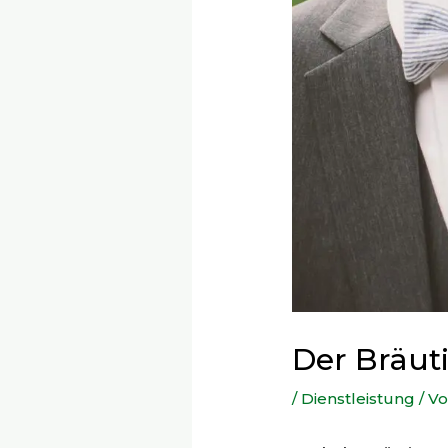
Der Bräut
/
Dienstleistung
/ V