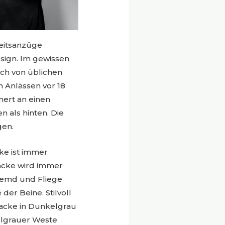
zeitsanzüge
sign. Im gewissen
ich von üblichen
n Anlässen vor 18
nert an einen
n als hinten. Die
gen.
cke ist immer
acke wird immer
khemd und Fliege
er Beine. Stilvoll
Jacke in Dunkelgrau
llgrauer Weste