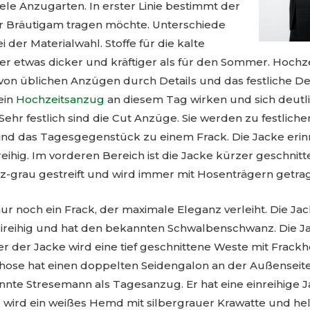
iele Anzugarten. In erster Linie bestimmt der
 Bräutigam tragen möchte. Unterschiede
i der Materialwahl. Stoffe für die kalte
er etwas dicker und kräftiger als für den Sommer. Hoch
von üblichen Anzügen durch Details und das festliche De
ein
Hochzeitsanzug
an diesem Tag wirken und sich deutl
hr festlich sind die Cut Anzüge. Sie werden zu festliche
ind das Tagesgegenstück zu einem Frack. Die Jacke erin
eihig. Im vorderen Bereich ist die Jacke kürzer geschnitte
z-grau gestreift und wird immer mit Hosenträgern getra
nur noch ein Frack, der maximale Eleganz verleiht. Die Ja
eireihig und hat den bekannten Schwalbenschwanz. Die J
er der Jacke wird eine tief geschnittene Weste mit Frac
hose hat einen doppelten Seidengalon an der Außenseite d
nnte Stresemann als Tagesanzug. Er hat eine einreihige 
 wird ein weißes Hemd mit silbergrauer Krawatte und he