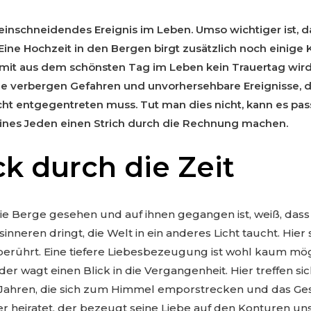
 einschneidendes Ereignis im Leben. Umso wichtiger ist, d
ine Hochzeit in den Bergen birgt zusätzlich noch einige K
it aus dem schönsten Tag im Leben kein Trauertag wird.
Sie verbergen Gefahren und unvorhersehbare Ereignisse,
ht entgegentreten muss. Tut man dies nicht, kann es pass
ines Jeden einen Strich durch die Rechnung machen.
ck durch die Zeit
e Berge gesehen und auf ihnen gegangen ist, weiß, dass 
nneren dringt, die Welt in ein anderes Licht taucht. Hier 
erührt. Eine tiefere Liebesbezeugung ist wohl kaum mö
der wagt einen Blick in die Vergangenheit. Hier treffen si
Jahren, die sich zum Himmel emporstrecken und das Ges
er heiratet, der bezeugt seine Liebe auf den Konturen un