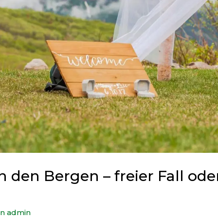
n den Bergen – freier Fall ode
on
admin