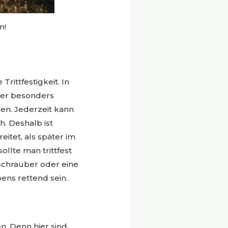
n!
rittfestigkeit. In
tter besonders
en. Jederzeit kann
h. Deshalb ist
itet, als später im
llte man trittfest
bschrauber oder eine
bens rettend sein.
. Denn hier sind