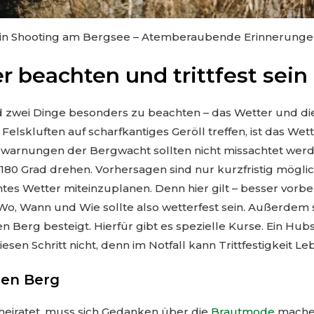
in Shooting am Bergsee – Atemberaubende Erinnerunge
r beachten und trittfest sein
 zwei Dinge besonders zu beachten – das Wetter und die T
Felskluften auf scharfkantiges Geröll treffen, ist das We
erwarnungen der Bergwacht sollten nicht missachtet werd
180 Grad drehen. Vorhersagen sind nur kurzfristig möglic
es Wetter miteinzuplanen. Denn hier gilt – besser vorbere
o, Wann und Wie sollte also wetterfest sein. Außerdem so
en Berg besteigt. Hierfür gibt es spezielle Kurse. Ein Hu
esen Schritt nicht, denn im Notfall kann Trittfestigkeit Le
den Berg
heiratet, muss sich Gedanken über die
Brautmode
machen